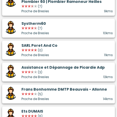
Plombier 60 | Plombier Ramoneur Heilles
(7)
Proche de Bresles
9kms
Systherm60
(7)
Proche de Bresles
10kms
SARL Poret And Co
(0)
Proche de Bresles
11kms
Assistance et Dépannage de Picardie Adp
(3)
Proche de Bresles
13kms
Frans Bonhomme DMTP Beauvais - Allonne
(5)
Proche de Bresles
14kms
Ets DUMAIS
(6)