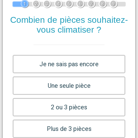
1
2
3
4
5
6
7
8
9
Combien de pièces souhaitez-
vous climatiser ?
Je ne sais pas encore
Une seule pièce
2 ou 3 pièces
Plus de 3 pièces