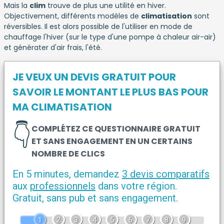
Mais la
clim
trouve de plus une utilité en hiver.
Objectivement, différents modèles de
climatisation
sont
réversibles. Il est alors possible de l'utiliser en mode de
chauffage l'hiver (sur le type d'une pompe à chaleur air-air)
et générater d'air frais, l'été.
JE VEUX UN DEVIS GRATUIT POUR
SAVOIR LE MONTANT LE PLUS BAS POUR
MA CLIMATISATION
👇
COMPLÉTEZ CE QUESTIONNAIRE GRATUIT
ET SANS ENGAGEMENT EN UN CERTAINS
NOMBRE DE CLICS
En 5 minutes, demandez
3 devis comparatifs
aux
professionnels
dans votre région.
Gratuit, sans pub et sans engagement.
1
2
3
4
5
6
7
8
9