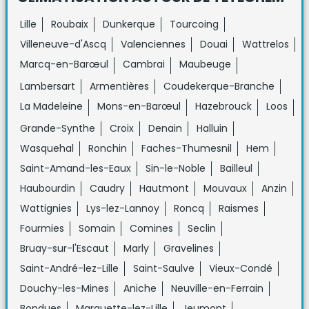
Lille
Roubaix
Dunkerque
Tourcoing
Villeneuve-d'Ascq
Valenciennes
Douai
Wattrelos
Marcq-en-Barœul
Cambrai
Maubeuge
Lambersart
Armentières
Coudekerque-Branche
La Madeleine
Mons-en-Barœul
Hazebrouck
Loos
Grande-Synthe
Croix
Denain
Halluin
Wasquehal
Ronchin
Faches-Thumesnil
Hem
Saint-Amand-les-Eaux
Sin-le-Noble
Bailleul
Haubourdin
Caudry
Hautmont
Mouvaux
Anzin
Wattignies
Lys-lez-Lannoy
Roncq
Raismes
Fourmies
Somain
Comines
Seclin
Bruay-sur-l'Escaut
Marly
Gravelines
Saint-André-lez-Lille
Saint-Saulve
Vieux-Condé
Douchy-les-Mines
Aniche
Neuville-en-Ferrain
Bondues
Marquette-lez-Lille
Jeumont