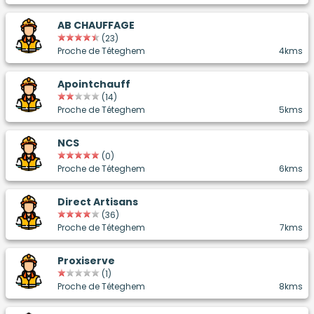
AB CHAUFFAGE
(23)
Proche de Téteghem
4kms
Apointchauff
(14)
Proche de Téteghem
5kms
NCS
(0)
Proche de Téteghem
6kms
Direct Artisans
(36)
Proche de Téteghem
7kms
Proxiserve
(1)
Proche de Téteghem
8kms