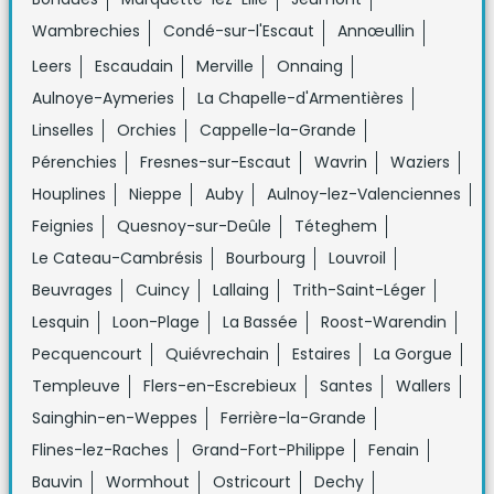
Wambrechies
Condé-sur-l'Escaut
Annœullin
Leers
Escaudain
Merville
Onnaing
Aulnoye-Aymeries
La Chapelle-d'Armentières
Linselles
Orchies
Cappelle-la-Grande
Pérenchies
Fresnes-sur-Escaut
Wavrin
Waziers
Houplines
Nieppe
Auby
Aulnoy-lez-Valenciennes
Feignies
Quesnoy-sur-Deûle
Téteghem
Le Cateau-Cambrésis
Bourbourg
Louvroil
Beuvrages
Cuincy
Lallaing
Trith-Saint-Léger
Lesquin
Loon-Plage
La Bassée
Roost-Warendin
Pecquencourt
Quiévrechain
Estaires
La Gorgue
Templeuve
Flers-en-Escrebieux
Santes
Wallers
Sainghin-en-Weppes
Ferrière-la-Grande
Flines-lez-Raches
Grand-Fort-Philippe
Fenain
Bauvin
Wormhout
Ostricourt
Dechy