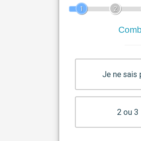
1
2
Combi
Je ne sais
2 ou 3