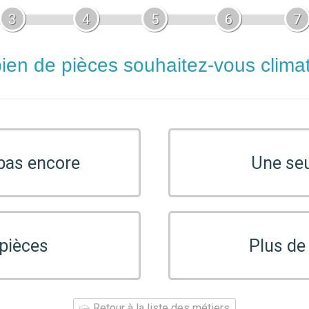
3
4
5
6
7
en de pièces souhaitez-vous climat
 pas encore
Une seu
 pièces
Plus de
Retour à la liste des métiers