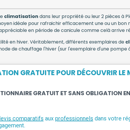
ne
climatisation
dans leur propriété ou leur 2 pièces à Pl
moyen idéale pour rafraichir efficacement une ou un bon 
 appréciable en période de canicule comme celà arrive r
ilité en hiver. Véritablement, différents exemplaires de
c
n mode de chauffage l'hiver (sur l'exemplaire d'une pompe 
TION GRATUITE POUR DÉCOUVRIR LE M
STIONNAIRE GRATUIT ET SANS OBLIGATION E
devis comparatifs
aux
professionnels
dans votre rég
ngagement.