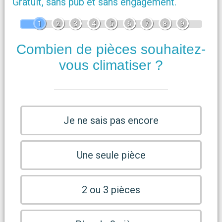
Gratuit, sans pub et sans engagement.
1
2
3
4
5
6
7
8
9
Combien de pièces souhaitez-
vous climatiser ?
Je ne sais pas encore
Une seule pièce
2 ou 3 pièces