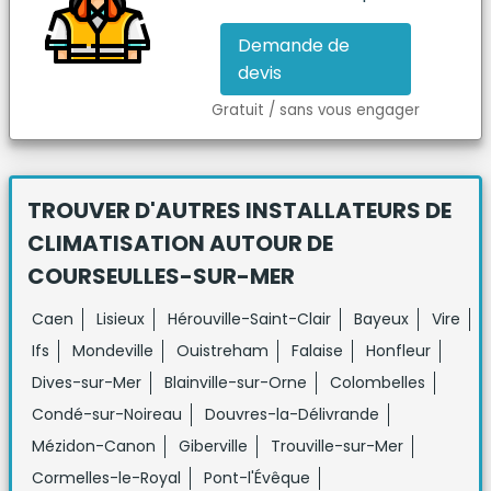
Demande de
devis
Gratuit / sans vous engager
TROUVER D'AUTRES INSTALLATEURS DE
CLIMATISATION
AUTOUR DE
COURSEULLES-SUR-MER
Caen
Lisieux
Hérouville-Saint-Clair
Bayeux
Vire
Ifs
Mondeville
Ouistreham
Falaise
Honfleur
Dives-sur-Mer
Blainville-sur-Orne
Colombelles
Condé-sur-Noireau
Douvres-la-Délivrande
Mézidon-Canon
Giberville
Trouville-sur-Mer
Cormelles-le-Royal
Pont-l'Évêque