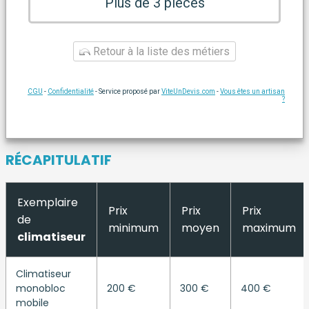
Plus de 3 pièces
Retour à la liste des métiers
CGU
-
Confidentialité
- Service proposé par
ViteUnDevis.com
-
Vous êtes un artisan
?
RÉCAPITULATIF
Exemplaire
Prix
Prix
Prix
de
minimum
moyen
maximum
climatiseur
Climatiseur
monobloc
200 €
300 €
400 €
mobile