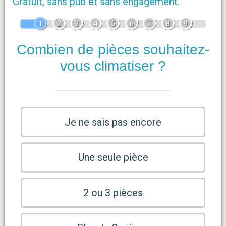
Gratuit, sans pub et sans engagement.
1
2
3
4
5
6
7
8
9
Combien de pièces souhaitez-
vous climatiser ?
Je ne sais pas encore
Une seule pièce
2 ou 3 pièces