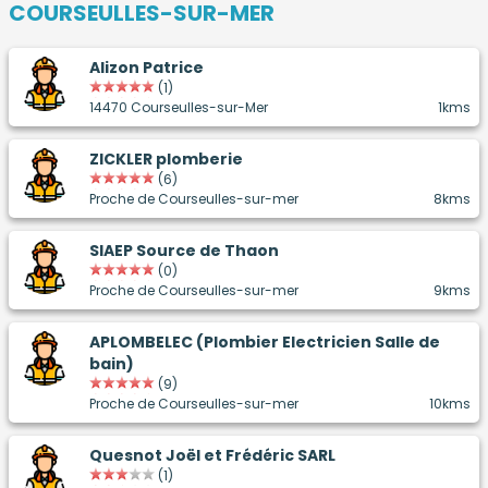
COURSEULLES-SUR-MER
Alizon Patrice
(1)
14470 Courseulles-sur-Mer
1kms
ZICKLER plomberie
(6)
Proche de Courseulles-sur-mer
8kms
SIAEP Source de Thaon
(0)
Proche de Courseulles-sur-mer
9kms
APLOMBELEC (Plombier Electricien Salle de
bain)
(9)
Proche de Courseulles-sur-mer
10kms
Quesnot Joël et Frédéric SARL
(1)