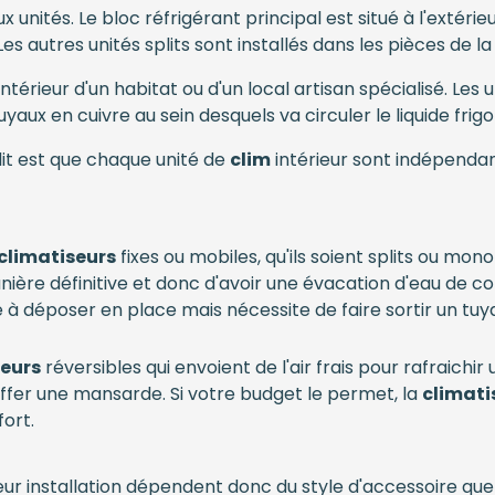
 unités. Le bloc réfrigérant principal est situé à l'extéri
 autres unités splits sont installés dans les pièces de la
l'intérieur d'un habitat ou d'un local artisan spécialisé. Les
uyaux en cuivre au sein desquels va circuler le liquide frig
it est que chaque unité de
clim
intérieur sont indépenda
climatiseurs
fixes ou mobiles, qu'ils soient splits ou mon
nière définitive et donc d'avoir une évacation d'eau de co
à déposer en place mais nécessite de faire sortir un tuyau
seurs
réversibles qui envoient de l'air frais pour rafraichir
ffer une mansarde. Si votre budget le permet, la
climati
ort.
eur installation dépendent donc du style d'accessoire que 