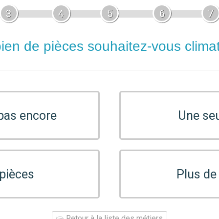
3
4
5
6
7
en de pièces souhaitez-vous climat
 pas encore
Une seu
 pièces
Plus de
Retour à la liste des métiers