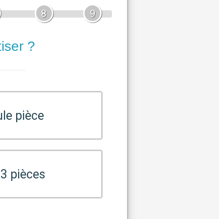
8
9
iser ?
le pièce
 3 pièces