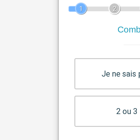
1
2
Combi
Je ne sais
2 ou 3