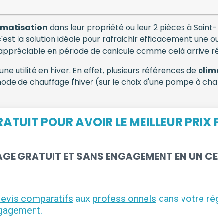
imatisation
dans leur propriété ou leur 2 pièces à Sain
c'est la solution idéale pour rafraichir efficacement une ou
 appréciable en période de canicule comme celà arrive r
ne utilité en hiver. En effet, plusieurs références de
clim
ode de chauffage l'hiver (sur le choix d'une pompe à chale
RATUIT POUR AVOIR LE MEILLEUR PRIX
AGE GRATUIT ET SANS ENGAGEMENT EN UN C
devis comparatifs
aux
professionnels
dans votre rég
ngagement.