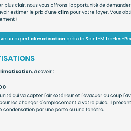
er plus clair, nous vous offrons l'opportunité de demander
voir estimer le prix d'une
clim
pour votre foyer. Vous obt
gement !
uve un expert
climatisation
près de Saint-Mitre-les-R
TISATIONS
climatisation
, à savoir :
oc
nité qui va capter l'air extérieur et l'évacuer du coup l'avo
 pour les changer d'emplacement à votre guise. Il présen
 de condensation par une porte ou une fenêtre.